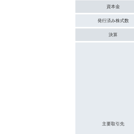
資本金
発行済み
株式数
決算
主要
取引先