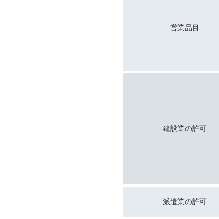
営業品目
建設業の
許可
派遣業の
許可