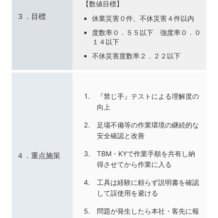
【数値目標】
３．目標
休業災害０件、不休災害４件以内
度数率０．５５以下 強度率０．０
１４以下
不休災害度数率２．２２以下
『禁じ手』テストによる理解度の
向上
足場不備等の作業環境の継続的な
安全確認と改善
TBM・KYで作業手順を共有し納
４．重点施策
得させてから作業に入る
工具は経験に頼らず説明書を確認
して誤使用を避ける
問題が発生したら本社・客先に報